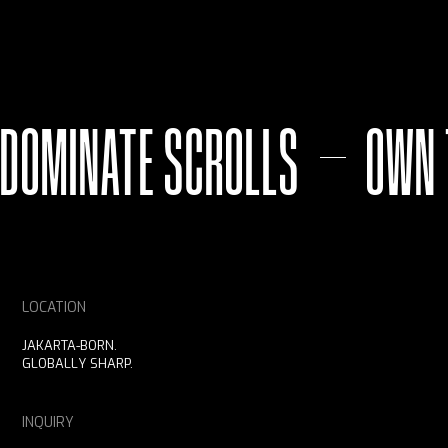
DOMINATE SCROLLS
OWN 
LOCATION
JAKARTA-BORN.
GLOBALLY SHARP.
INQUIRY